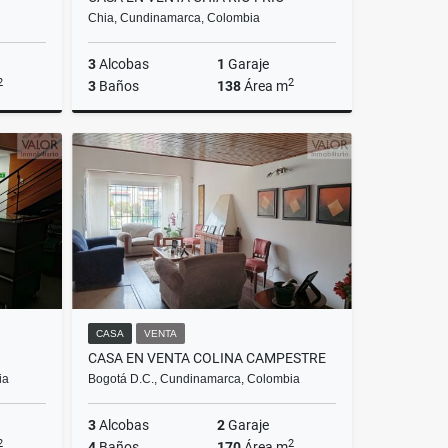
Chia, Cundinamarca, Colombia
3
Alcobas
1
Garaje
2
2
3
Baños
138
Área m
Venta
Venta
.000.000
$565.000.000
CASA
VENTA
CASA EN VENTA COLINA CAMPESTRE
ia
Bogotá D.C., Cundinamarca, Colombia
3
Alcobas
2
Garaje
2
2
4
Baños
170
Área m