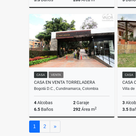
Venta
$2.500.000.000
CASA
VENTA
CASA
CASA EN VENTA TORRELADERA
Bogotá D.C., Cundinamarca, Colombia
Villa d
4
Alcobas
2
Garaje
3
Alco
2
6.5
Baños
292
Área m
3.5
Ba
Venta
Siguiente
1
2
»
$1.100.000.000