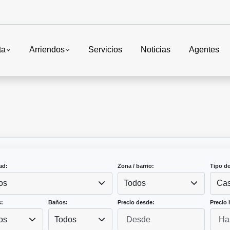
ta
Arriendos
Servicios
Noticias
Agentes
ad:
Zona / barrio:
Tipo d
os
Todos
Ca
:
Baños:
Precio desde:
Precio 
os
Todos