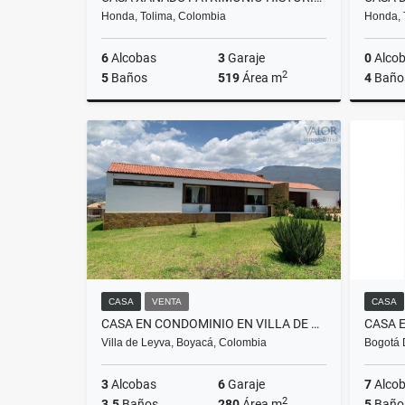
Honda, Tolima, Colombia
Honda, 
6
Alcobas
3
Garaje
0
Alco
2
5
Baños
519
Área m
4
Baño
Venta
$2.150.000.000
CASA
VENTA
CASA
CASA EN CONDOMINIO EN VILLA DE LEYVA
CASA 
Villa de Leyva, Boyacá, Colombia
Bogotá 
3
Alcobas
6
Garaje
7
Alco
2
3.5
Baños
280
Área m
5
Baño