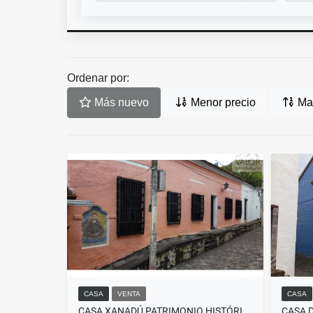
Ordenar por:
Más nuevo
Menor precio
May
CASA
VENTA
CASA
CASA XANADÚ PATRIMONIO HISTÓRICO HONDA
CASA 