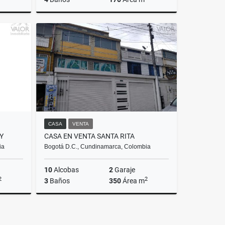
Venta
Venta
.000.000
$1.450.000.000
CASA
VENTA
Y
CASA EN VENTA SANTA RITA
ia
Bogotá D.C., Cundinamarca, Colombia
10
Alcobas
2
Garaje
2
2
3
Baños
350
Área m
Venta
Venta
.000.000
$900.000.000