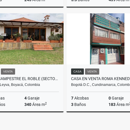
Venta
$700.000.000
$2.500
VENTA
CASA
VENTA
CASA CAMPESTRE EL ROBLE (SECTOR DE LA MALOCA)
CASA EN VENTA ROMA KENNED
e Leyva, Boyacá, Colombia
Bogotá D.C., Cundinamarca, Colomb
bas
4
Garaje
7
Alcobas
0
Garaje
2
ños
340
Área m
3
Baños
183
Área m
Venta
$1.300.000.000
$400