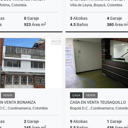
Tolima, Colombia
Villa de Leyva, Boyacá, Colombia
bas
0
Garaje
3
Alcobas
4
Garaje
2
s
923
Área m
4.5
Baños
380
Área m
Venta
$4.500.000.000
$2.300
VENTA
CASA
VENTA
EN VENTA BONANZA
CASA EN VENTA TEUSAQUILLO
D.C., Cundinamarca, Colombia
Bogotá D.C., Cundinamarca, Colomb
bas
2
Garaje
9
Alcobas
1
Garaje
2
s
245
Área m
5.5
Baños
439
Área m