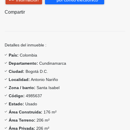
Compartir
Detalles del inmueble :
País:
Colombia
Departamento:
Cundinamarca
Ciudad:
Bogotá D.C.
Localidad:
Antonio Nariño
Zona / barrio:
Santa Isabel
Código:
4985637
Estado:
Usado
Área Construida:
176 m²
Área Terreno:
206 m²
Área Privada:
206 m²