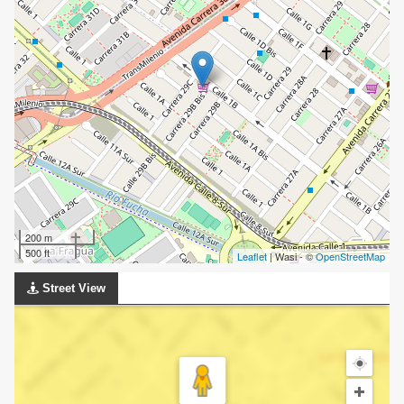
200 m
500 ft
Leaflet
| Wasi - ©
OpenStreetMap
Street View