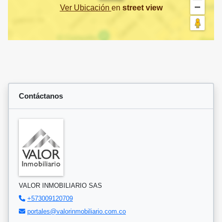
Ver Ubicación
en
street view
Contáctanos
VALOR INMOBILIARIO SAS
+573009120709
portales@valorinmobiliario.com.co