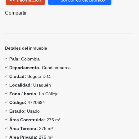
Compartir
Detalles del inmueble :
País:
Colombia
Departamento:
Cundinamarca
Ciudad:
Bogotá D.C.
Localidad:
Usaquén
Zona / barrio:
La Cálleja
Código:
4720694
Estado:
Usado
Área Construida:
275 m²
Área Terreno:
275 m²
Área Privada:
275 m²