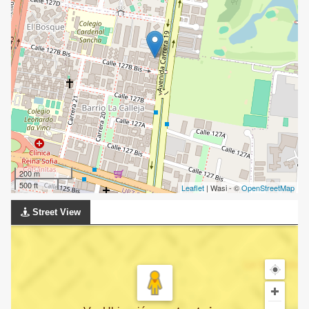
200 m
500 ft
Leaflet
| Wasi - ©
OpenStreetMap
Street View