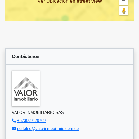
Ver Ubicación
en
street view
Contáctanos
VALOR INMOBILIARIO SAS
+573009120709
portales@valorinmobiliario.com.co