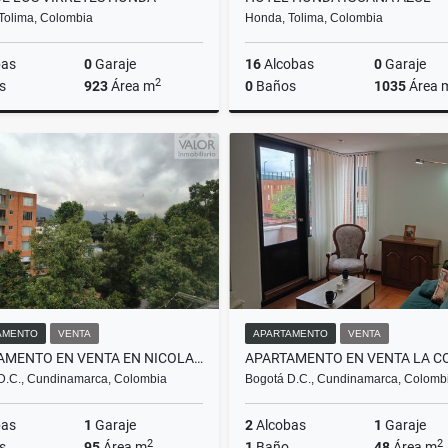
Tolima, Colombia
Honda, Tolima, Colombia
bas
0
Garaje
16
Alcobas
0
Garaje
2
s
923
Área m
0
Baños
1035
Área 
Venta
$4.500.000.000
$1.750
AMENTO
VENTA
APARTAMENTO
VENTA
APARTAMENTO EN VENTA EN NICOLAS DE FEDERMAN
APARTAMENTO EN VENTA LA C
D.C., Cundinamarca, Colombia
Bogotá D.C., Cundinamarca, Colomb
bas
1
Garaje
2
Alcobas
1
Garaje
2
2
s
95
Área m
1
Baño
48
Área m