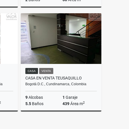
Venta
Arriendos
.000.000
$3.500.000
CASA
VENTA
CASA EN VENTA TEUSAQUILLO
ia
Bogotá D.C., Cundinamarca, Colombia
9
Alcobas
1
Garaje
2
2
5.5
Baños
439
Área m
Venta
Venta
.000.000
$2.500.000.000