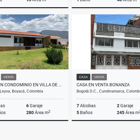
Venta
$700.000.000
$340
VENTA
CASA
VENTA
CASA EN CONDOMINIO EN VILLA DE LEYVA
CASA EN VENTA BONANZA
e Leyva, Boyacá, Colombia
Bogotá D.C., Cundinamarca, Colomb
bas
6
Garaje
7
Alcobas
2
Garaje
2
ños
280
Área m
5
Baños
245
Área m
Venta
$2.500.000.000
$700