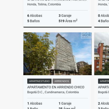
Honda, Tolima, Colombia
Honda, 
6
Alcobas
3
Garaje
0
Alco
2
5
Baños
519
Área m
4
Baño
Venta
$2.150.000.000
APARTAESTUDIO
ARRIENDOS
APART
APARTAMENTO EN ARRIENDO CHICO
Bogotá D.C., Cundinamarca, Colombia
Bogotá 
1
Alcobas
1
Garaje
2
Alco
2
1
Baño
25
Área m
2
Baño