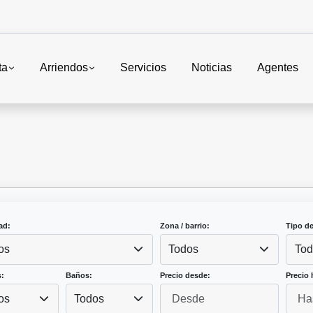
ta
Arriendos
Servicios
Noticias
Agentes
ad:
Zona / barrio:
Tipo d
os
Todos
Tod
:
Baños:
Precio desde:
Precio 
os
Todos