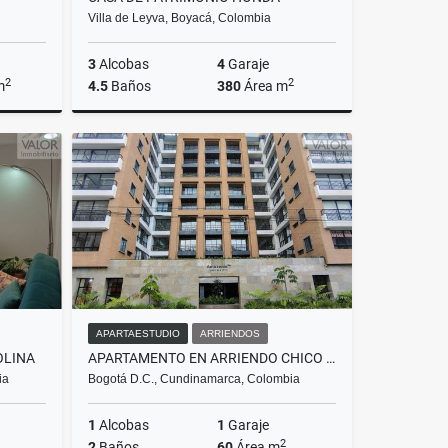
Villa de Leyva, Boyacá, Colombia
3
Alcobas
4
Garaje
2
2
m
4.5
Baños
380
Área m
Venta
Venta
.000.000
$2.300.000.000
APARTAESTUDIO
ARRIENDOS
OLINA
APARTAMENTO EN ARRIENDO CHICO NORTE
ia
Bogotá D.C., Cundinamarca, Colombia
1
Alcobas
1
Garaje
2
2
Baños
60
Área m