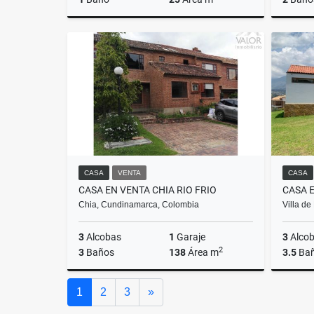
Arriendos
$2.500.000
CASA
VENTA
CASA
CASA EN VENTA CHIA RIO FRIO
Chia, Cundinamarca, Colombia
Villa d
3
Alcobas
1
Garaje
3
Alco
2
3
Baños
138
Área m
3.5
Ba
Venta
Siguiente
1
2
3
»
$565.000.000