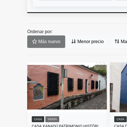
Ordenar por:
Más nuevo
Menor precio
May
CASA
VENTA
CASA
CASA XANADÚ PATRIMONIO HISTÓRICO HONDA
CASA 