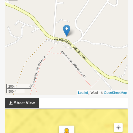
200 m
500 ft
Leaflet
| Wasi - ©
OpenStreetMap
Street View