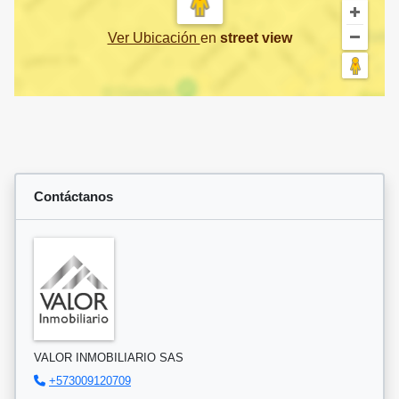
Ver Ubicación
en
street view
Contáctanos
VALOR INMOBILIARIO SAS
+573009120709