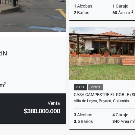
1
Alcobas
1
Garaje
2
2
Baños
60
Área m
Ar
$3
IN
2
 m
CASA
VENTA
Villa de Leyva, Boyacá, Colombia
Venta
$380.000.000
3
Alcobas
4
Garaje
3.5
Baños
340
Área m