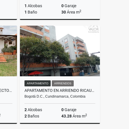
1
Alcobas
0
Garaje
2
1
Baño
30
Área m
riendos
Arriendos
.500.000
$1.394.000
APARTAMENTO
ARRIENDOS
CASA CAMPESTRE EL ROBLE (SECTOR DE LA MALOCA)
APARTAMENTO EN ARRIENDO RICAURTE
Bogotá D.C., Cundinamarca, Colombia
2
Alcobas
0
Garaje
2
2
2
Baños
43.28
Área m