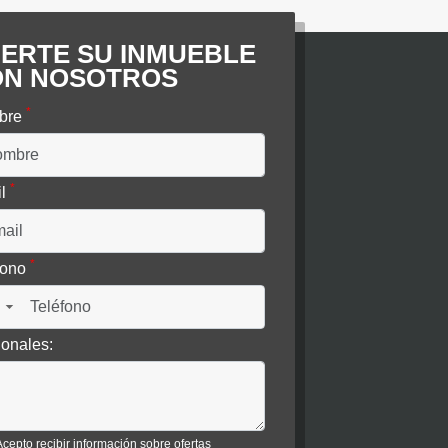
Venta
Arriendos
.000.000
$1.350.000
ERTE SU INMUEBLE
ON NOSOTROS
*
bre
*
il
*
fono
▼
ionales:
Acepto recibir información sobre ofertas