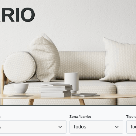
ARIO
:
Zona / barrio:
Tipo 
s
Todos
To