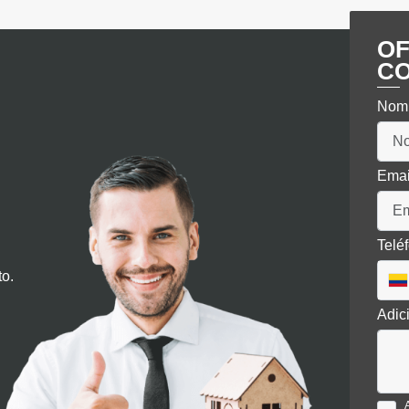
$1.300
OF
C
Nom
Ema
Telé
to.
Adic