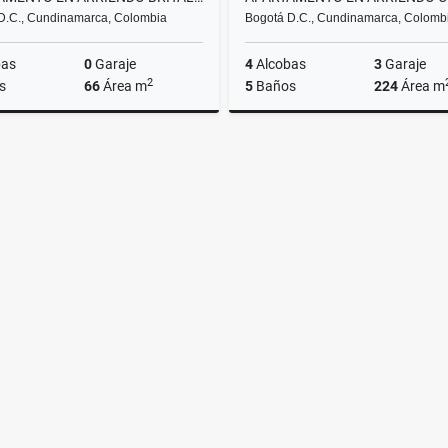
D.C., Cundinamarca, Colombia
Bogotá D.C., Cundinamarca, Colomb
bas
0
Garaje
4
Alcobas
3
Garaje
2
s
66
Área m
5
Baños
224
Área m
Arriendos
Ar
$1.700.000
$7