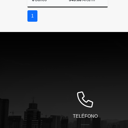
Arriendos
1
$22.000.000
TELÉFONO