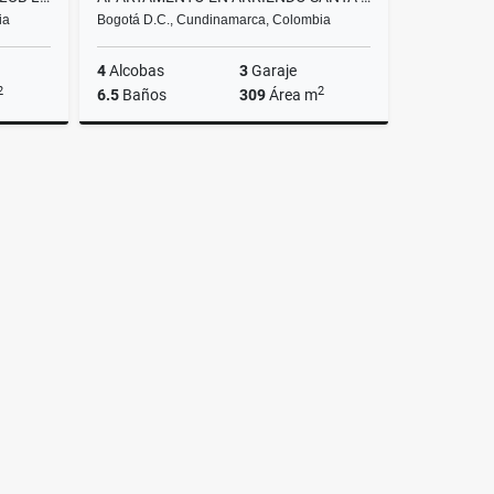
ia
Bogotá D.C., Cundinamarca, Colombia
4
Alcobas
3
Garaje
2
2
6.5
Baños
309
Área m
riendos
Arriendos
.500.000
$15.500.000