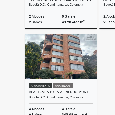
Bogotá D.C., Cundinamarca, Colombia
Bogotá 
2
Alcobas
0
Garaje
2
Alco
2
2
Baños
43.28
Área m
2
Baño
Arriendos
$1.350.000
APARTAMENTO
ARRIENDOS
APARTAMENTO EN ARRIENDO MONTEARROYO APOSENTOS
Bogotá D.C., Cundinamarca, Colombia
4
Alcobas
4
Garaje
2
6
Baños
343.08
Área m