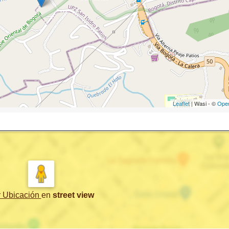
Leaflet
| Wasi - ©
Ope
r Ubicación
en
street view