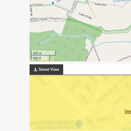
200 m
500 ft
Street View
Ve