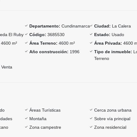
Departamento:
Cundinamarca
Ciudad:
La Calera
eda El Ruby
Código:
3685530
Estado:
Usado
4600 m²
Área Terreno:
4600 m²
Área Privada:
4600 
Año construcción:
1996
Tipo de inmueble:
Lo
Terreno
Venta
ado
Áreas Turísticas
Cerca zona urbana
sidades
Montaña
Sobre vía principal
rcano
Zona campestre
Zona residencial