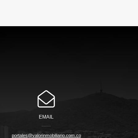
EMAIL
portales@valorinmobiliario.com.co