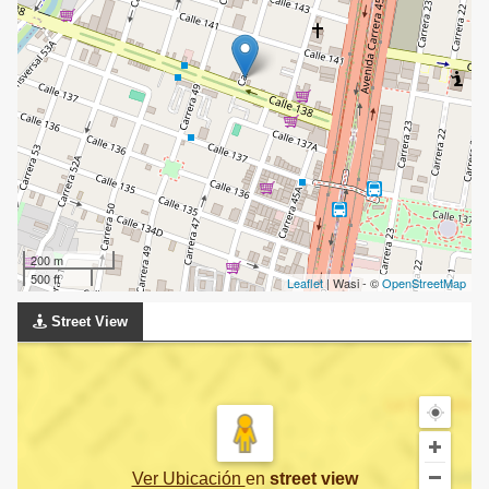
200 m
500 ft
Leaflet
| Wasi - ©
OpenStreetMap
Street View
Ver Ubicación
en
street view