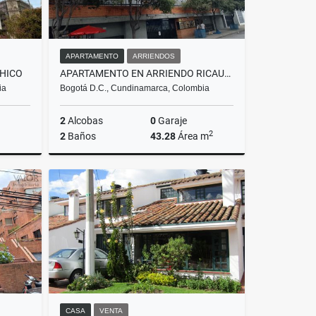
APARTAMENTO
ARRIENDOS
HICO
APARTAMENTO EN ARRIENDO RICAURTE
ia
Bogotá D.C., Cundinamarca, Colombia
2
Alcobas
0
Garaje
2
2
Baños
43.28
Área m
riendos
Arriendos
$1.350.000
CASA
VENTA