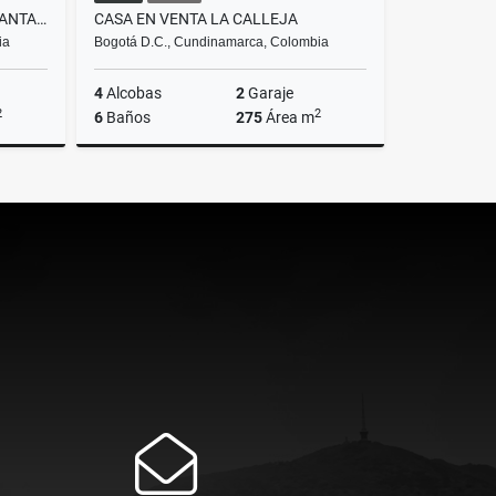
APARTAMENTO EN ARRIENDO SANTA ANA ORIENTAL
CASA EN VENTA LA CALLEJA
ia
Bogotá D.C., Cundinamarca, Colombia
4
Alcobas
2
Garaje
2
2
6
Baños
275
Área m
riendos
Venta
$1.300.000.000