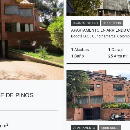
APARTAESTUDIO
ARRIENDOS
APARTAMENTO EN ARRIENDO C
Bogotá D.C., Cundinamarca, Colomb
1
Alcobas
1
Garaje
2
1
Baño
25
Área m
Ar
$2.500.000
E DE PINOS
2
a m
APARTAMENTO
ARRIENDOS