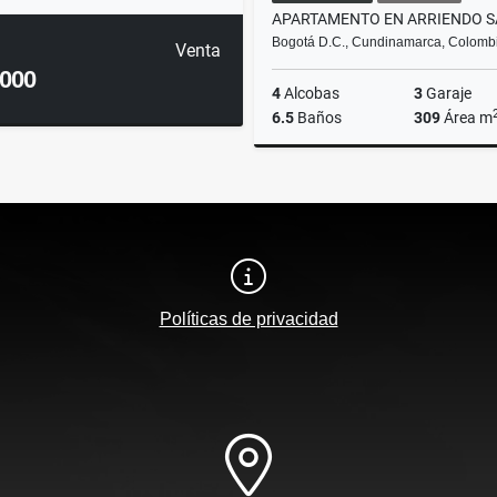
Bogotá D.C., Cundinamarca, Colomb
Venta
.000
4
Alcobas
3
Garaje
6.5
Baños
309
Área m
Ar
$15.500.000
Políticas de privacidad