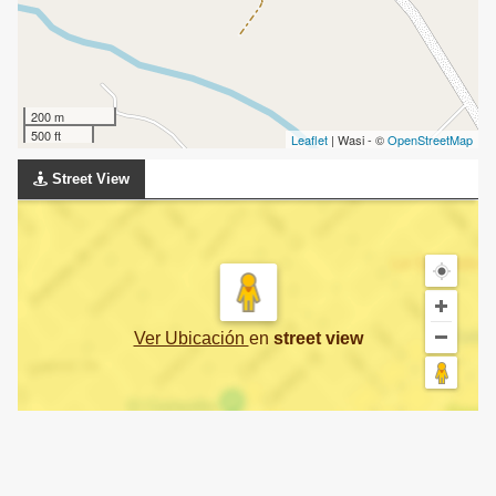
200 m
500 ft
Leaflet
| Wasi - ©
OpenStreetMap
Street View
Ver Ubicación
en
street view