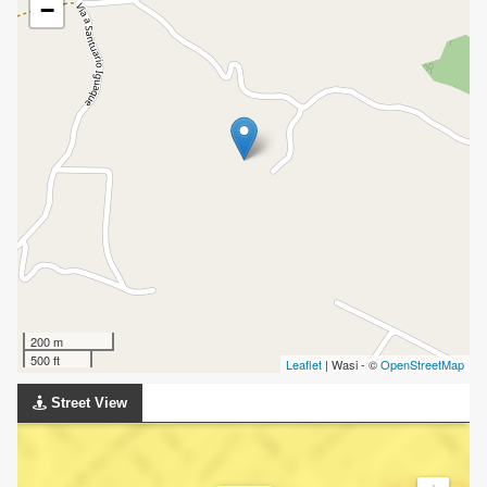
−
200 m
500 ft
Leaflet
| Wasi - ©
OpenStreetMap
Street View