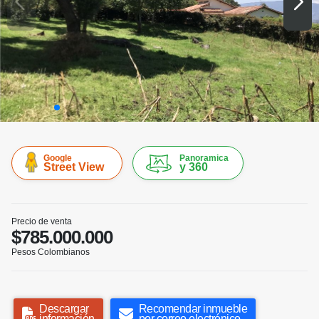
Google
Panoramica
Street View
y 360
Precio de venta
$785.000.000
Pesos Colombianos
Descargar
Recomendar inmueble
información
por correo electrónico