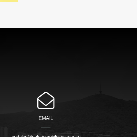
EMAIL
portales@valorinmobiliario.com.co