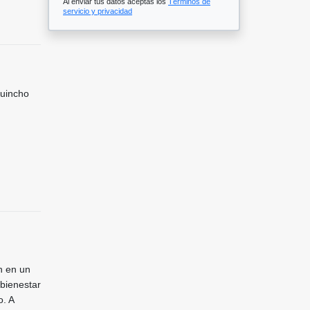
Al enviar tus datos aceptas los
Términos de
servicio y privacidad
Quincho
en en un
 bienestar
o. A