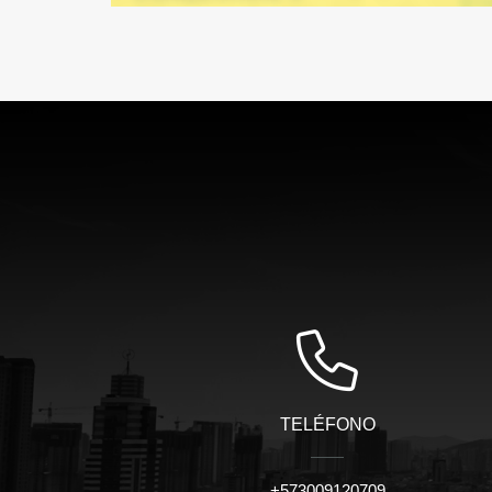
TELÉFONO
+573009120709