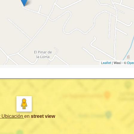
Leaflet
| Wasi - ©
Ope
r Ubicación
en
street view