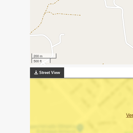
200 m
500 ft
Street View
Ve