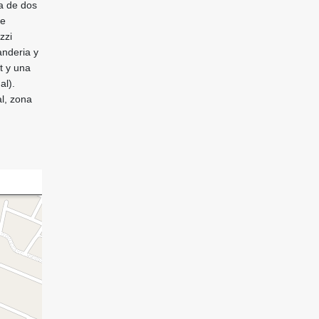
a de dos
ne
zzi
anderia y
t y una
al).
l, zona