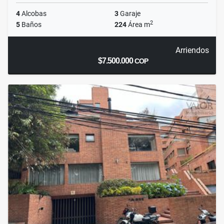
4
Alcobas
3
Garaje
2
5
Baños
224
Área m
Arriendos
$7.500.000
COP