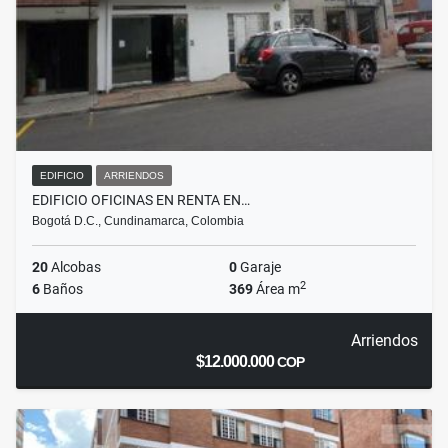
EDIFICIO
ARRIENDOS
EDIFICIO OFICINAS EN RENTA EN…
Bogotá D.C., Cundinamarca, Colombia
20
Alcobas
0
Garaje
2
6
Baños
369
Área m
Arriendos
$12.000.000
COP