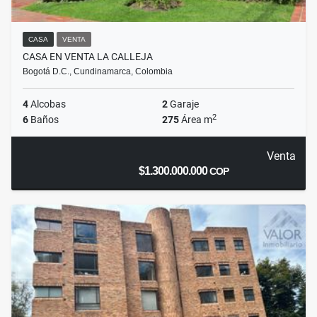
CASA
VENTA
CASA EN VENTA LA CALLEJA
Bogotá D.C., Cundinamarca, Colombia
4
Alcobas
2
Garaje
2
6
Baños
275
Área m
Venta
$1.300.000.000
COP