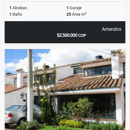
1
Alcobas
1
Garaje
2
1
Baño
25
Área m
Arriendos
$2.500.000
COP