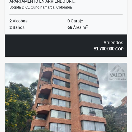
APARTAMENTO EN ARRIENDO BRI…
Bogotá D.C., Cundinamarca, Colombia
2
Alcobas
0
Garaje
2
2
Baños
66
Área m
Arriendos
$1.700.000
COP