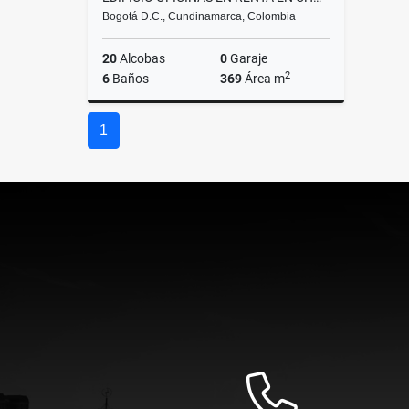
Bogotá D.C., Cundinamarca, Colombia
20
Alcobas
0
Garaje
2
6
Baños
369
Área m
Arriendos
1
$12.000.000