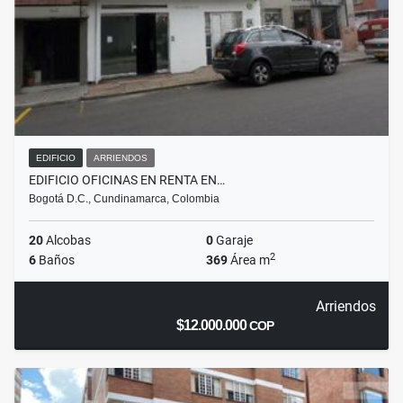
EDIFICIO
ARRIENDOS
EDIFICIO OFICINAS EN RENTA EN…
Bogotá D.C., Cundinamarca, Colombia
20
Alcobas
0
Garaje
2
6
Baños
369
Área m
Arriendos
$12.000.000
COP