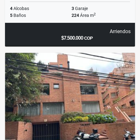
4
Alcobas
3
Garaje
2
5
Baños
224
Área m
Arriendos
$7.500.000
COP